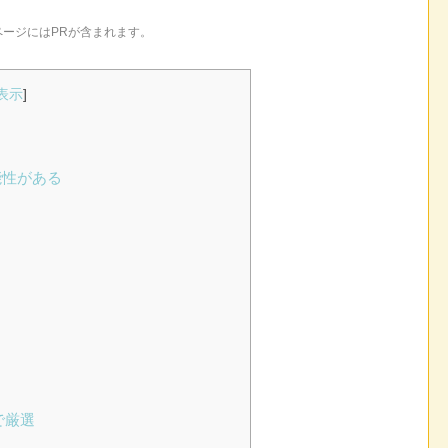
ページにはPRが含まれます。
表示
]
能性がある
で厳選