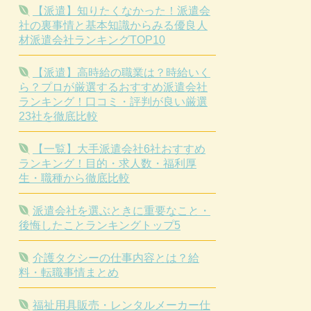
【派遣】知りたくなかった！派遣会
社の裏事情と基本知識からみる優良人
材派遣会社ランキングTOP10
【派遣】高時給の職業は？時給いく
ら？プロが厳選するおすすめ派遣会社
ランキング！口コミ・評判が良い厳選
23社を徹底比較
【一覧】大手派遣会社6社おすすめ
ランキング！目的・求人数・福利厚
生・職種から徹底比較
派遣会社を選ぶときに重要なこと・
後悔したことランキングトップ5
介護タクシーの仕事内容とは？給
料・転職事情まとめ
福祉用具販売・レンタルメーカー仕