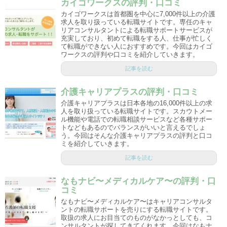
カイゴワークスの評判・口コミ
カイゴワークスは首都圏を中心に7,000件以上の介護
求人を取り扱っている転職サイトです。専任のキャ
リアコンサルタントによる転職サポートサービスが
充実しており、初めて転職をする人、仕事が忙しく
て転職ができない人におすすめです。今回はカイゴ
ワークスの評判や口コミを紹介していきます。
記事を読む
介護キャリアプラスの評判・口コミ
介護キャリアプラスは日本各地の16,000件以上の求
人を取り扱っている転職サイトです。スカウトメー
ル機能や電話での転職相談サービスなど各種サポー
トなどもあるのでバランスがいいと言えるでしょ
う。今回はそんな介護キャリアプラスの評判と口コ
ミを紹介していきます。
記事を読む
なもナビ〜メディカルケア〜の評判・口
コミ
なもナビ〜メディカルケア〜はキャリアコンサルタ
ントの転職サポートを売りにする転職サイトです。
取扱の求人にお目当てのものがなかっとしても、コ
ンサルタントが探してきてくれます。今回はなもナ