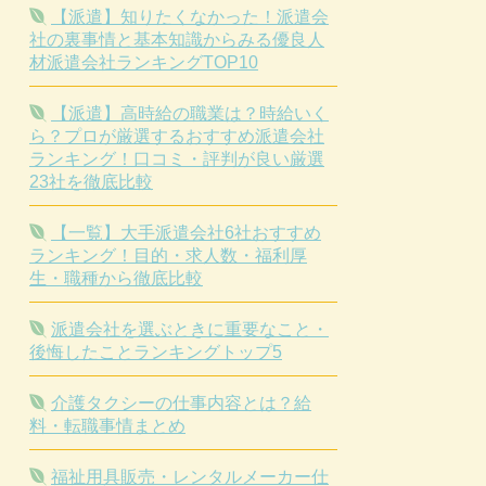
【派遣】知りたくなかった！派遣会
社の裏事情と基本知識からみる優良人
材派遣会社ランキングTOP10
【派遣】高時給の職業は？時給いく
ら？プロが厳選するおすすめ派遣会社
ランキング！口コミ・評判が良い厳選
23社を徹底比較
【一覧】大手派遣会社6社おすすめ
ランキング！目的・求人数・福利厚
生・職種から徹底比較
派遣会社を選ぶときに重要なこと・
後悔したことランキングトップ5
介護タクシーの仕事内容とは？給
料・転職事情まとめ
福祉用具販売・レンタルメーカー仕