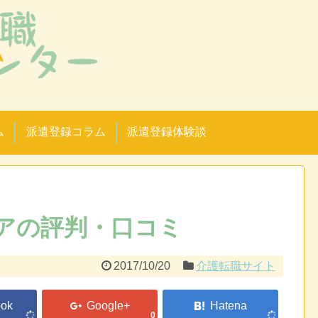
！
ム
派遣登録コラム
派遣登録体験談
アの評判・口コミ
2017/10/20
介護転職サイト
0