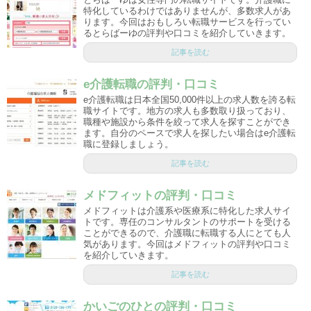
特化しているわけではありませんが、多数求人があ
ります。今回はおもしろい転職サービスを行ってい
るとらばーゆの評判や口コミを紹介していきます。
記事を読む
e介護転職の評判・口コミ
e介護転職は日本全国50,000件以上の求人数を誇る転
職サイトです。地方の求人も多数取り扱っており、
職種や施設から条件を絞って求人を探すことができ
ます。自分のペースで求人を探したい場合はe介護転
職に登録しましょう。
記事を読む
メドフィットの評判・口コミ
メドフィットは介護系や医療系に特化した求人サイ
トです。専任のコンサルタントのサポートを受ける
ことができるので、介護職に転職する人にとても人
気があります。今回はメドフィットの評判や口コミ
を紹介していきます。
記事を読む
かいごのひとの評判・口コミ