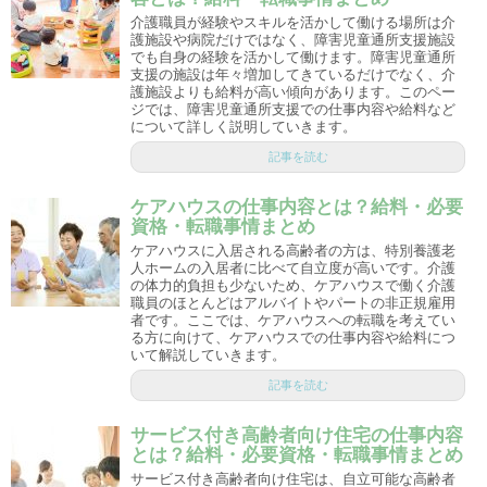
介護職員が経験やスキルを活かして働ける場所は介
護施設や病院だけではなく、障害児童通所支援施設
でも自身の経験を活かして働けます。障害児童通所
支援の施設は年々増加してきているだけでなく、介
護施設よりも給料が高い傾向があります。このペー
ジでは、障害児童通所支援での仕事内容や給料など
について詳しく説明していきます。
記事を読む
ケアハウスの仕事内容とは？給料・必要
資格・転職事情まとめ
ケアハウスに入居される高齢者の方は、特別養護老
人ホームの入居者に比べて自立度が高いです。介護
の体力的負担も少ないため、ケアハウスで働く介護
職員のほとんどはアルバイトやパートの非正規雇用
者です。ここでは、ケアハウスへの転職を考えてい
る方に向けて、ケアハウスでの仕事内容や給料につ
いて解説していきます。
記事を読む
サービス付き高齢者向け住宅の仕事内容
とは？給料・必要資格・転職事情まとめ
サービス付き高齢者向け住宅は、自立可能な高齢者