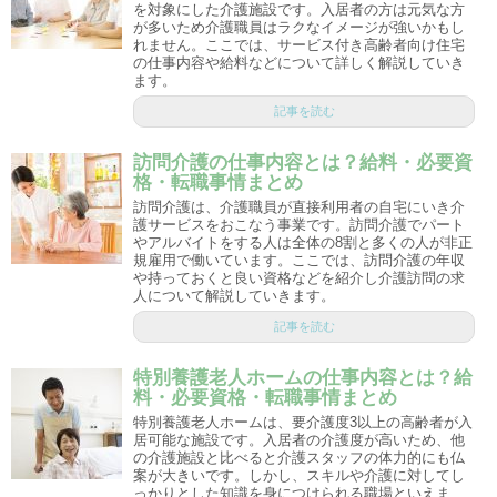
を対象にした介護施設です。入居者の方は元気な方
が多いため介護職員はラクなイメージが強いかもし
れません。ここでは、サービス付き高齢者向け住宅
の仕事内容や給料などについて詳しく解説していき
ます。
記事を読む
訪問介護の仕事内容とは？給料・必要資
格・転職事情まとめ
訪問介護は、介護職員が直接利用者の自宅にいき介
護サービスをおこなう事業です。訪問介護でパート
やアルバイトをする人は全体の8割と多くの人が非正
規雇用で働いています。ここでは、訪問介護の年収
や持っておくと良い資格などを紹介し介護訪問の求
人について解説していきます。
記事を読む
特別養護老人ホームの仕事内容とは？給
料・必要資格・転職事情まとめ
特別養護老人ホームは、要介護度3以上の高齢者が入
居可能な施設です。入居者の介護度が高いため、他
の介護施設と比べると介護スタッフの体力的にも仏
案が大きいです。しかし、スキルや介護に対してし
っかりとした知識を身につけられる職場といえま