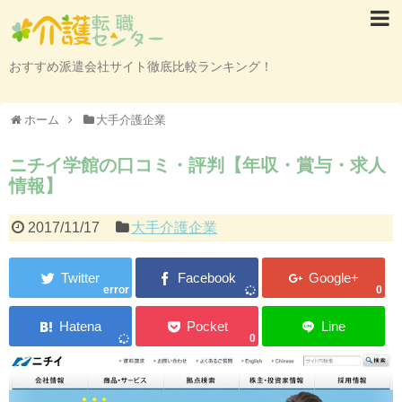
おすすめ派遣会社サイト徹底比較ランキング！
ホーム
大手介護企業
ニチイ学館の口コミ・評判【年収・賞与・求人
情報】
2017/11/17
大手介護企業
error
0
0