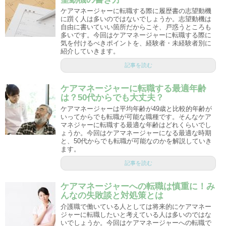
ケアマネージャーに転職する際に履歴書の志望動機
に躓く人は多いのではないでしょうか。志望動機は
自由に書いていい箇所だからこそ、戸惑うところも
多いです。今回はケアマネージャーに転職する際に
気を付けるべきポイントを、経験者・未経験者別に
紹介していきます。
記事を読む
ケアマネージャーに転職する最適年齢
は？50代からでも大丈夫？
ケアマネージャーは平均年齢が49歳と比較的年齢が
いってからでも転職が可能な職種です。そんなケア
マネジャーに転職する最適な年齢はどれくらいでし
ょうか。今回はケアマネージャーになる最適な時期
と、50代からでも転職が可能なのかを解説していき
ます。
記事を読む
ケアマネージャーへの転職は慎重に！み
んなの失敗談と対処策とは
介護職で働いている人としては将来的にケアマネー
ジャーに転職したいと考えている人は多いのではな
いでしょうか。今回はケアマネージャーへの転職で