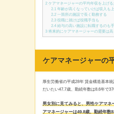
2
ケアマネージャーの平均年収を上げる
2.1
年齢が高くなっていけば収入も
2.2
一箇所の施設で長く勤務する
2.3
役職に就けば役職手当も
2.4
給与の高い施設に転職するのも
3
将来的にケアマネージャーの需要は高
ケアマネージャーの平
厚生労働省の平成28年 賃金構造基本
だいたい47.7歳、勤続年数は8.6年で3
男女別に見てみると、男性ケアマネージ
アマネージャーは49.8歳、勤続年数