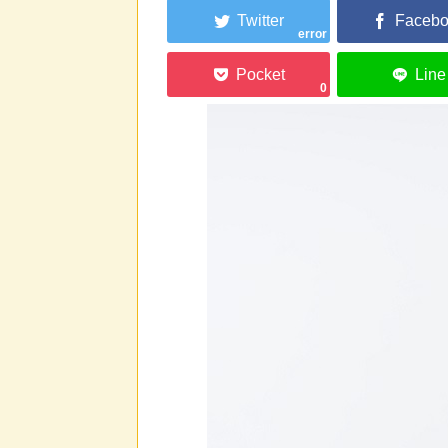
error
0