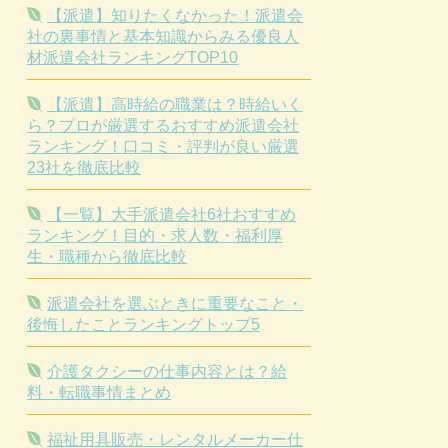
【派遣】知りたくなかった！派遣会
社の裏事情と基本知識からみる優良人
材派遣会社ランキングTOP10
【派遣】高時給の職業は？時給いく
ら？プロが厳選するおすすめ派遣会社
ランキング！口コミ・評判が良い厳選
23社を徹底比較
【一覧】大手派遣会社6社おすすめ
ランキング！目的・求人数・福利厚
生・職種から徹底比較
派遣会社を選ぶときに重要なこと・
後悔したことランキングトップ5
介護タクシーの仕事内容とは？給
料・転職事情まとめ
福祉用具販売・レンタルメーカー仕