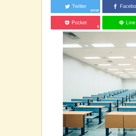
error
0