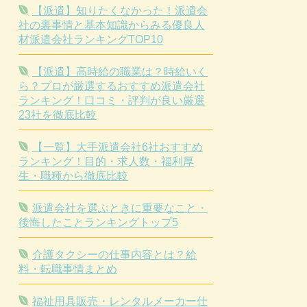
【派遣】知りたくなかった！派遣会
社の裏事情と基本知識からみる優良人
材派遣会社ランキングTOP10
【派遣】高時給の職業は？時給いく
ら？プロが厳選するおすすめ派遣会社
ランキング！口コミ・評判が良い厳選
23社を徹底比較
【一覧】大手派遣会社6社おすすめ
ランキング！目的・求人数・福利厚
生・職種から徹底比較
派遣会社を選ぶときに重要なこと・
後悔したことランキングトップ5
介護タクシーの仕事内容とは？給
料・転職事情まとめ
福祉用具販売・レンタルメーカー仕