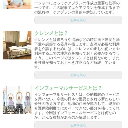
ージャーにとってケアプランの作成は重要な仕事の
一つです。この記事ではケアプランを作成するまで
の流れや、ケアプランの目的を解説しています。
記事を読む
クレンメとは？
クレンメとは胃ろうや点滴などの時に滴下速度と滴
下量を調節する器具を指します。点滴が必要な利用
者を介護するためには、クレンメの正しい使い方や
利用する上での注意点を知っておく必要があるでし
ょう。このページではクレンメとは何なのか、また
介護職が知っておくべき注意点など解説していま
す。
記事を読む
インフォーマルサービスとは？
インフォーマルサービスとは、公的機関のサービス
を用いない、今後の日本で重要とされる新たらしい
介護の考え方です。地域の住民が協力して、現在の
介護保険制度ではカバーできない部分を補ってくれ
ます。今回はインフォーマルサービスとは何なの
か、どんな種類があるのか解説します。
記事を読む