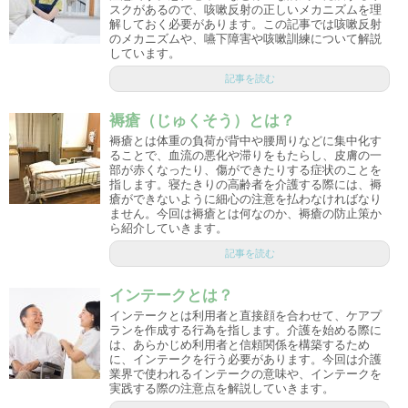
スクがあるので、咳嗽反射の正しいメカニズムを理
解しておく必要があります。この記事では咳嗽反射
のメカニズムや、嚥下障害や咳嗽訓練について解説
しています。
記事を読む
褥瘡（じゅくそう）とは？
褥瘡とは体重の負荷が背中や腰周りなどに集中化す
ることで、血流の悪化や滞りをもたらし、皮膚の一
部が赤くなったり、傷ができたりする症状のことを
指します。寝たきりの高齢者を介護する際には、褥
瘡ができないように細心の注意を払わなければなり
ません。今回は褥瘡とは何なのか、褥瘡の防止策か
ら紹介していきます。
記事を読む
インテークとは？
インテークとは利用者と直接顔を合わせて、ケアプ
ランを作成する行為を指します。介護を始める際に
は、あらかじめ利用者と信頼関係を構築するため
に、インテークを行う必要があります。今回は介護
業界で使われるインテークの意味や、インテークを
実践する際の注意点を解説していきます。