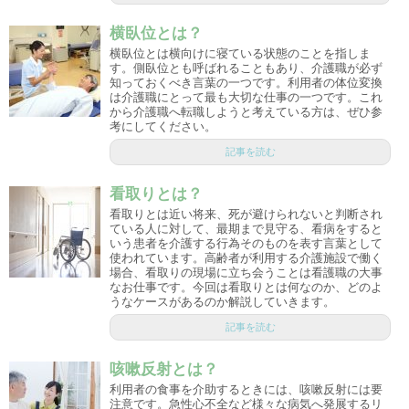
横臥位とは？
横臥位とは横向けに寝ている状態のことを指しま
す。側臥位とも呼ばれることもあり、介護職が必ず
知っておくべき言葉の一つです。利用者の体位変換
は介護職にとって最も大切な仕事の一つです。これ
から介護職へ転職しようと考えている方は、ぜひ参
考にしてください。
記事を読む
看取りとは？
看取りとは近い将来、死が避けられないと判断され
ている人に対して、最期まで見守る、看病をすると
いう患者を介護する行為そのものを表す言葉として
使われています。高齢者が利用する介護施設で働く
場合、看取りの現場に立ち会うことは看護職の大事
なお仕事です。今回は看取りとは何なのか、どのよ
うなケースがあるのか解説していきます。
記事を読む
咳嗽反射とは？
利用者の食事を介助するときには、咳嗽反射には要
注意です。急性心不全など様々な病気へ発展するリ