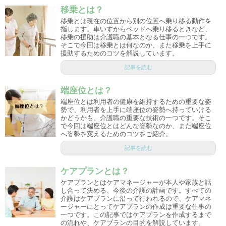
移乗とは？
移乗とは現在の位置から別の位置へ乗り移る動作を
指します。車いすからベッドへ乗り移るときなど、
移乗の援助は介護職の基本となる仕事の一つです。
そこで今回は移乗とは何なのか、また移乗を上手に
援助するためのコツを解説しています。
記事を読む
端座位とは？
端座位とは利用者の健康を維持するための重要な姿
勢で、利用者を上手に端座位の姿勢へ持っていける
かどうかも、介護職の重要な技術の一つです。そこ
で今回は端座位とはどんな姿勢なのか、また端座位
へ姿勢を変えるためのコツをご紹介。
記事を読む
ケアプランとは？
ケアプランとはケアマネージャーが本人や家族と話
し合って決める、今後の介護の計画です。すべての
介護はケアプランに沿って行われるので、ケアマネ
ージャーにとってケアプランの作成は重要な仕事の
一つです。この記事ではケアプランを作成するまで
の流れや、ケアプランの目的を解説しています。