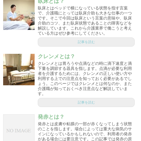
臥床とは？
臥床とはベッドで横になっている状態を指す言葉
で、介護職にとっては臥床介助も大きな仕事の一つ
です。そこで今回は臥床という言葉の意味や、臥床
介助のコツ、また臥床状態であることの障害などを
解説しています。これから介護業界で働こうと考え
ている方はぜひ参考にしてください。
記事を読む
クレンメとは？
クレンメとは胃ろうや点滴などの時に滴下速度と滴
下量を調節する器具を指します。点滴が必要な利用
者を介護するためには、クレンメの正しい使い方や
利用する上での注意点を知っておく必要があるでし
ょう。このページではクレンメとは何なのか、また
介護職が知っておくべき注意点など解説していま
す。
記事を読む
発赤とは？
発赤とは皮膚や粘膜の一部が赤くなってしまう状態
のことを指します。場合によっては重大な病気のサ
インになっているかもしれないので、利用者の発赤
がある場合には要注意です。この記事では発赤の原