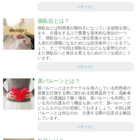
記事を読む
側臥位とは？
側臥位とは利用者が横向きになっている状態を指し
ます。介護をする上で重要な基本的な体位の一つ
で、側臥位へスムーズに体位変換させることが、一
人前の介護職になるためには必須条件といえるでし
ょう。そこで今回は側臥位とはどんな姿勢なのか、
また側臥位へと体位を変えるためのコツを紹介して
います。
記事を読む
尿バルーンとは？
尿バルーンとはカテーテルを挿入している利用者の
尿量を計測する際に使われる医療器具です。高齢者
の多い介護施設で働く場合、尿バルーンを利用して
いる方の介護を行う機会も多いので、尿バルーンが
どんなものなのか把握しておきましょう。今回は尿
バルーンとは何なのか、介護する際の注意点を解説
しています。
記事を読む