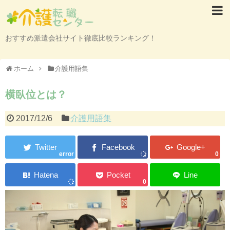
おすすめ派遣会社サイト徹底比較ランキング！
ホーム
介護用語集
横臥位とは？
2017/12/6
介護用語集
error
0
0