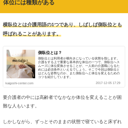
体位には種類がある
横臥位とは介護用語の1つであり、しばしば側臥位とも
呼ばれることがあります。
側臥位とは？
側臥位とは利用者が横向きになっている状態を指します。
介護をする上で重要な基本的な体位の一つで、側臥位へス
ムーズに体位変換させることが、一人前の介護職になるた
めには必須条件といえるでしょう。そこで今回は側臥位と
はどんな姿勢なのか、また側臥位へと体位を変えるための
コツを紹介しています。
2017-12-05 17:29
kaigoshi-center.com
要介護者の中には高齢者でなかなか体位を変えることが困
難な人もいます。
しかしながら、ずっとそのままの状態で寝ていると床ずれ