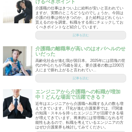
けるべきポイント
介護職の仕事はきつい上に給料が安いと言われてい
ますが、実際のところどうなのでしょうか。今回は
介護の仕事は何がきつのか、また給料はどれくらい
貰えるのかを調査。転職をする前にチェックしてお
くべきポイントなど紹介しています。
記事を読む
介護職の離職率が高いのはオバヘルのせ
いだった
高齢化社会が進む我が国日本。 2025年には団塊の世
代の中心たちが75歳を迎え、要介護者の数は2200万
人にまで膨れ上がると言われてい...
記事を読む
エンジニアから介護職への転職が増加
中！どんな場面で活躍できる？
近年はエンジニアから介護職へ転職する人の数も増
えてきています。IT化が進む介護業界では、IT関連
の知識・スキルを持ったエンジニアが活躍できる場
が増えてきています。将来的には管理職になれる可
能性もあるので、転職を考えているエンジニアの方
はぜひ介護業界も検討してみてください。