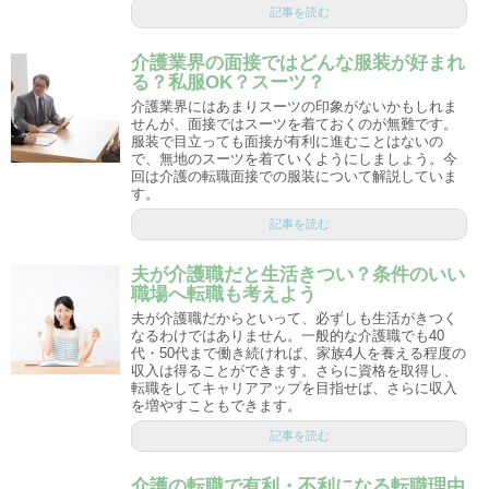
記事を読む
介護業界の面接ではどんな服装が好まれ
る？私服OK？スーツ？
介護業界にはあまりスーツの印象がないかもしれま
せんが、面接ではスーツを着ておくのが無難です。
服装で目立っても面接が有利に進むことはないの
で、無地のスーツを着ていくようにしましょう。今
回は介護の転職面接での服装について解説していま
す。
記事を読む
夫が介護職だと生活きつい？条件のいい
職場へ転職も考えよう
夫が介護職だからといって、必ずしも生活がきつく
なるわけではありません。一般的な介護職でも40
代・50代まで働き続ければ、家族4人を養える程度の
収入は得ることができます。さらに資格を取得し、
転職をしてキャリアアップを目指せば、さらに収入
を増やすこともできます。
記事を読む
介護の転職で有利・不利になる転職理由