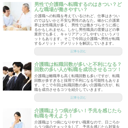
男性で介護職へ転職するのはきつい？ど
んな職場が働きやすい？
介護職への転職を考えているけれど、仕事はきつい
のではないかと不安な男性のあなた。確かに介護業
界は女性職員が多く、男性では働きづらそうに感じ
るかもしれません。しかし男性職員の需要はどの事
業所でも多く、キャリアアップしやすいというメリ
ットもあります。そこで今回は介護職へ男性が転職
するメリット・デメリットを解説していきます。
記事を読む
介護職は転職回数が多いと不利になる？
回数の多い人が転職を成功させるコツ！
介護職は離職率も高く転職回数も多いですが、転職
回数が多すぎると採用で不利になる可能性もありま
す。そこで今回は転職回数の多い介護職の方が、転
職を成功させるコツを紹介していきます。
記事を読む
介護職はうつ病が多い！予兆を感じたら
転職を考えよう！
介護職はうつ病になりやすい職業なので、日ごろか
らうつ病のチェックをして、予兆を感じたら対策を