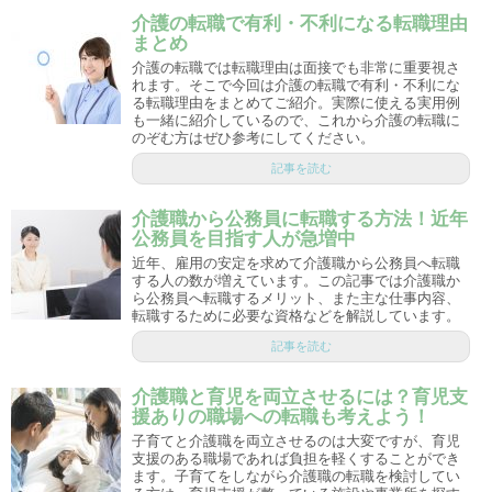
介護の転職で有利・不利になる転職理由
まとめ
介護の転職では転職理由は面接でも非常に重要視さ
れます。そこで今回は介護の転職で有利・不利にな
る転職理由をまとめてご紹介。実際に使える実用例
も一緒に紹介しているので、これから介護の転職に
のぞむ方はぜひ参考にしてください。
記事を読む
介護職から公務員に転職する方法！近年
公務員を目指す人が急増中
近年、雇用の安定を求めて介護職から公務員へ転職
する人の数が増えています。この記事では介護職か
ら公務員へ転職するメリット、また主な仕事内容、
転職するために必要な資格などを解説しています。
記事を読む
介護職と育児を両立させるには？育児支
援ありの職場への転職も考えよう！
子育てと介護職を両立させるのは大変ですが、育児
支援のある職場であれば負担を軽くすることができ
ます。子育てをしながら介護職の転職を検討してい